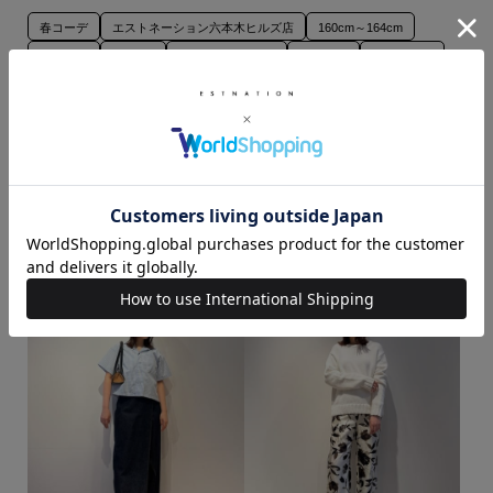
春コーデ
エストネーション六本木ヒルズ店
160cm～164cm
お出かけ
旅行
デイリースタイル
秋コーデ
ワンピース
カジュアルスタイル
ESTNATION
aftersunshine
ESTNATION EXCLUSIVE
ONLINE EXCLUSIVE
キャミソール
ブルゾン
つなぎ・オールインワン
サンダル
気温20度から25度
気温25度から30度
リング
イヤーカフ
このスタッフの他のスタイリング