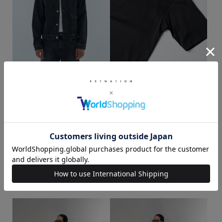
ESTNATION / AUTHEN デニムジ
ESTNATION / ショートスリーブT
ャケット
シャツ＜ディオラマ＞
ブラック / L
ブラック / L
¥31,680
¥7,700
秋コーデ
冬コーデ
デイリースタイル
カジュアルスタイル
リラックス
大人カジュアル
お出かけ
ESTNATION
170cm～174cm
エストネーション六本木ヒルズ店
AUTHEN
このスタッフの他のスタイリング