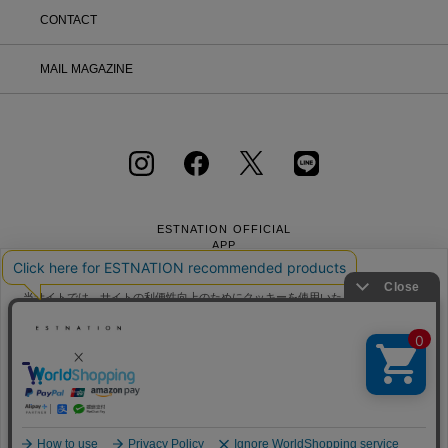
CONTACT
MAIL MAGAZINE
ESTNATION OFFICIAL
APP
当サイトでは、サイトの利便性向上のためにクッキーを使用いたします。ボタン
から同意の可否を選択してください。選択せずにページを移動した場合、クッキ
ーの使用に同意したことになります。クッキーを通じて収集する情報には「お客
クッキーポリシ
様個人を特定できる情報」は一切含まれておりません。詳細は
ー
会社概要
採用情報
利用規約
会員規約
をご確認ください。
個人情報保護方針
クッキーポリシー
特定商取引法に基づく通販の表記
同意する
同意しない
クッキー設定