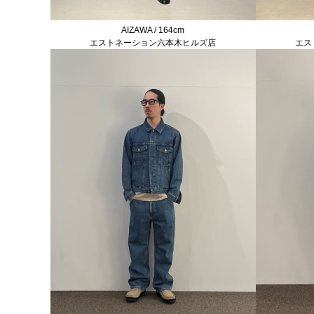
AIZAWA / 164cm
エストネーション六本木ヒルズ店
エス