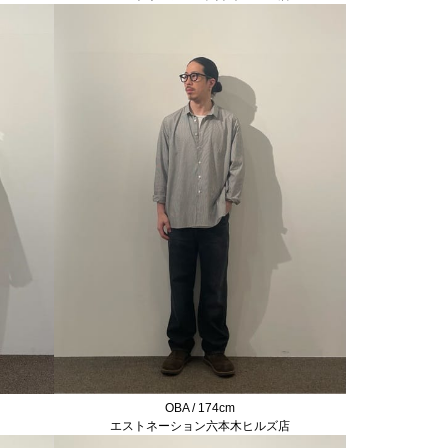
OBA / 174cm
エストネーション六本木ヒルズ店