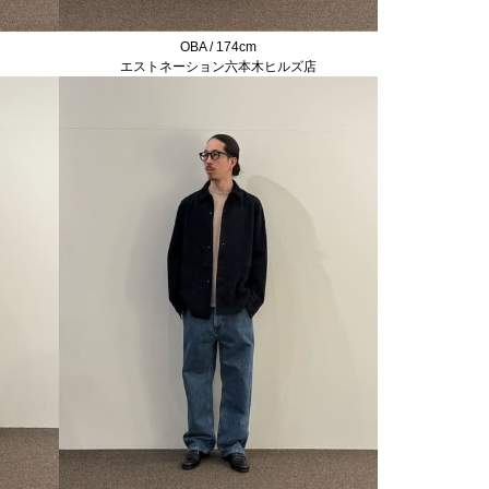
OBA / 174cm
エストネーション六本木ヒルズ店