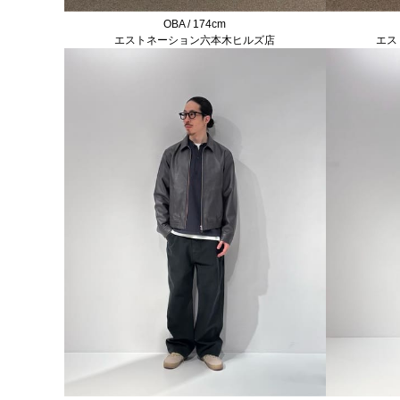
OBA / 174cm
エストネーション六本木ヒルズ店
エス