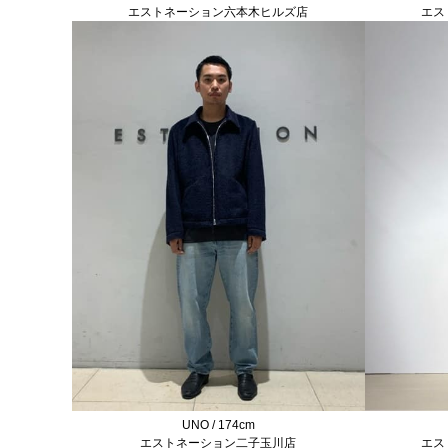
エストネーション六本木ヒルズ店
エス
UNO / 174cm
エストネーション二子玉川店
エス