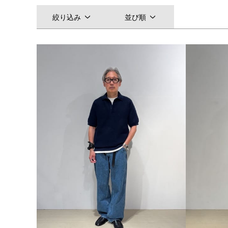
絞り込み
並び順