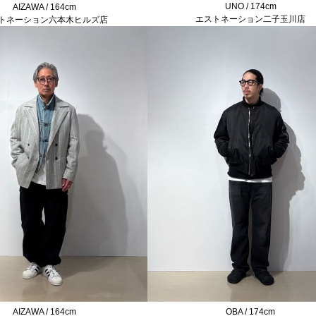
UNO / 174cm
AIZAWA / 164cm
エストネーション二子玉川店
トネーション六本木ヒルズ店
AIZAWA / 164cm
OBA / 174cm