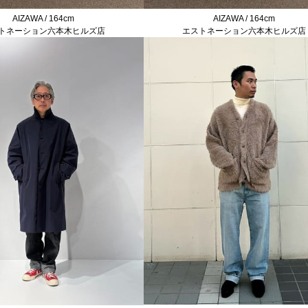
AIZAWA / 164cm
AIZAWA / 164cm
トネーション六本木ヒルズ店
エストネーション六本木ヒルズ店