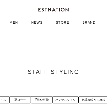
MEN
NEWS
STORE
BRAND
STAFF STYLING
タイル
夏コーデ
手洗い可能
パンツスタイル
気温20度から25度