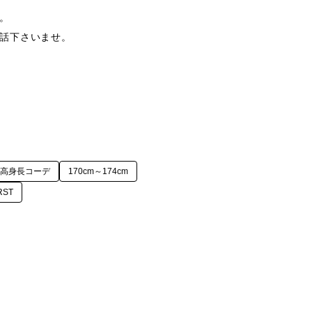


話下さいませ。

高身長コーデ
170cm～174cm
RST