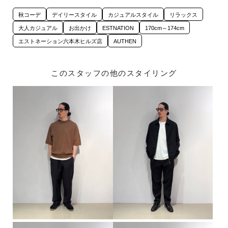
秋コーデ
デイリースタイル
カジュアルスタイル
リラックス
大人カジュアル
お出かけ
ESTNATION
170cm～174cm
エストネーション六本木ヒルズ店
AUTHEN
このスタッフの他のスタイリング