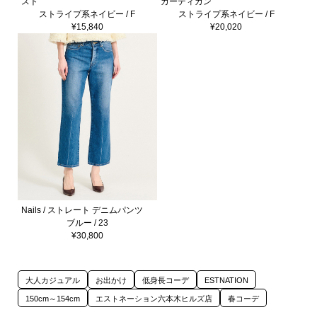
スト
カーディガン
ストライプ系ネイビー / F
ストライプ系ネイビー / F
¥15,840
¥20,020
Nails / ストレート デニムパンツ
ブルー / 23
¥30,800
大人カジュアル
お出かけ
低身長コーデ
ESTNATION
150cm～154cm
エストネーション六本木ヒルズ店
春コーデ