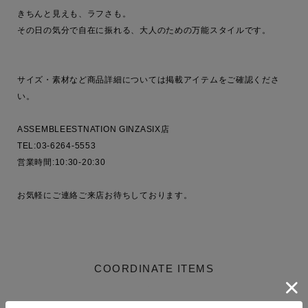
きちんと見えも、ラフさも。

その日の気分で自在に振れる、大人のための万能スタイルです。

サイズ・素材など商品詳細については掲載アイテムをご確認くださ
い。

ASSEMBLEESTNATION GINZASIX店

TEL:03-6264-5553

営業時間:10:30-20:30

お気軽にご連絡ご来店お待ちしております。

COORDINATE ITEMS