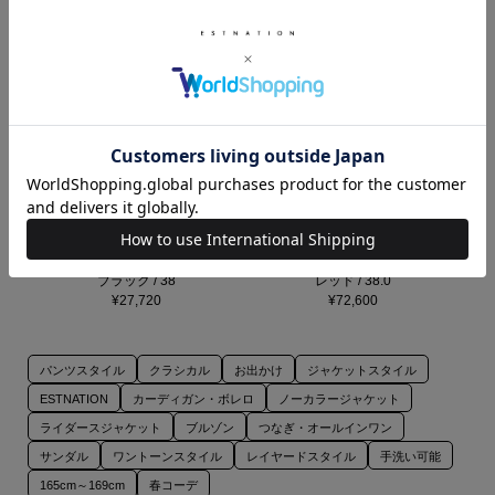
ESTNATION / カラミシアーブルゾ
PAUL ANDREW / ウェッジソール
ン
サンダル
ブラック / 38
レッド / 38.0
¥27,720
¥72,600
パンツスタイル
クラシカル
お出かけ
ジャケットスタイル
ESTNATION
カーディガン・ボレロ
ノーカラージャケット
ライダースジャケット
ブルゾン
つなぎ・オールインワン
サンダル
ワントーンスタイル
レイヤードスタイル
手洗い可能
165cm～169cm
春コーデ