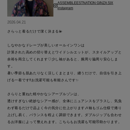
ASSEMBLEESTNATION GINZA SIX
instagram
2026.04.21
さらっと着るだけで潔く決まる💫

しなやかなドレープが美しいオールインワンは

計算された高めの切り替えとワイドシルエットが、スタイルアップと
余裕を両立してくれます♡少し袖があると、腕周り脇周り安心しま
す。

暑い季節も肌あたりなく涼しくまとまり、纏うだけで、自信を引き上
げる一着です‼︎お洗濯可能も有能さんです✨

さらりと重ねた軽やかなシアーブルゾンは、

透けすぎない絶妙なシアー感が、全体にニュアンスをプラスし、気負
わず着るだけで品よく今の気分に仕上がります🎶袖もゴム仕様で捲り
上げし易く、バランスを程よく調節できます。ダブルジップも合わせ
るお洋服によって整えれます。こちらもお洗濯も可能🉑助かります。
