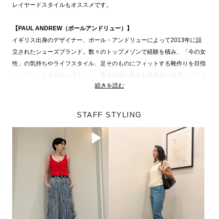
レイヤードスタイルもオススメです。
【PAUL ANDREW（ポールアンドリュー）】
イギリス出身のデザイナー、ポール・アンドリューによって2013年に設
立されたシューズブランド。数々のトップメゾンで経験を積み、「今の女
性」の気持ちやライフスタイル、足そのものにフィットする靴作りを目指
し、ブランドを立ち上げました。履き心地の良さを徹底的に追求したアイ
続きを読む
コンモデル、バッグストラップシューズをはじめ、機能性と美しさを兼ね
備えたデザインが魅力です。多様なライフスタイルシーンに寄り添う洗練
されたコレクションを展開しています。
STAFF STYLING
※包装紙破損、箱破損につきましては本体に不良が無い場合に限り出荷さ
せていただいております。予めご了承ください。
PAUL ANDREW 商品一覧