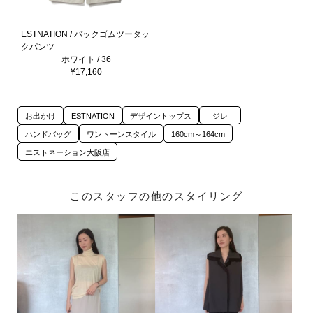
ESTNATION / バックゴムツータッ
クパンツ
ホワイト / 36
¥17,160
お出かけ
ESTNATION
デザイントップス
ジレ
ハンドバッグ
ワントーンスタイル
160cm～164cm
エストネーション大阪店
このスタッフの他のスタイリング