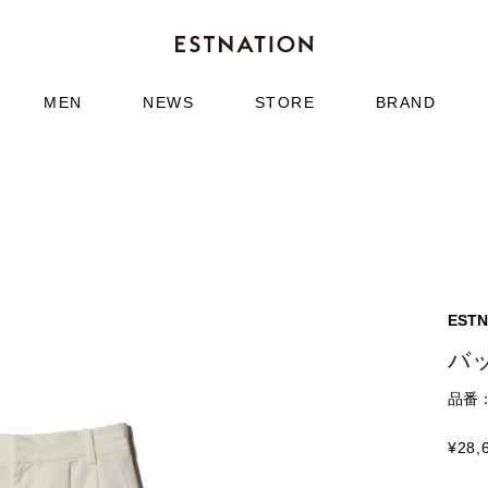
MEN
NEWS
STORE
BRAND
ESTN
バ
品番：6
¥
28,