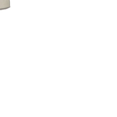
COLUMN
リネンライクパンツ
¥52,800