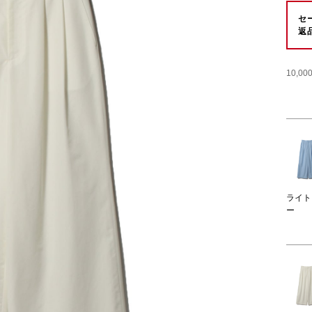
セ
返
10,
ライト
ー