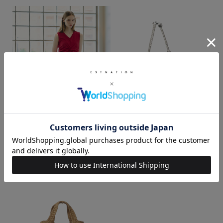
ESTNATION / アルビニ タックギ
blanc iris / オバリス シルバー ネッ
ャザーワンピース
クレス
レッド / 36
シルバー / F
¥30,800
¥79,200