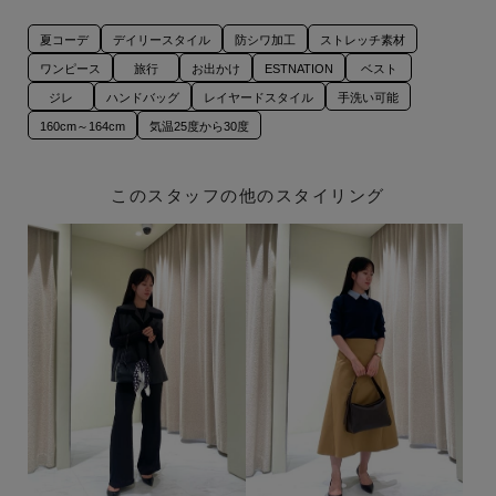
夏コーデ
デイリースタイル
防シワ加工
ストレッチ素材
ワンピース
旅行
お出かけ
ESTNATION
ベスト
ジレ
ハンドバッグ
レイヤードスタイル
手洗い可能
160cm～164cm
気温25度から30度
このスタッフの他のスタイリング