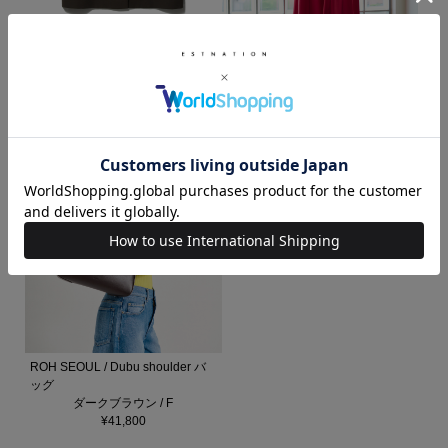
ESTNATION / シアーベスト
ESTNATION / アルビニ タックギ
ブラウン / 36
ャザーワンピース
¥23,100
レッド / 36
¥30,800
ROH SEOUL / Dubu shoulder バ
ッグ
ダークブラウン / F
¥41,800