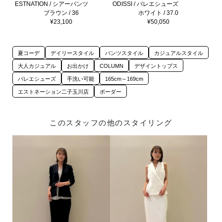
ESTNATION / シアーパンツ
ODISSI / バレエシューズ
ブラウン / 36
ホワイト / 37.0
¥23,100
¥50,050
夏コーデ
デイリースタイル
パンツスタイル
カジュアルスタイル
大人カジュアル
お出かけ
COLUMN
デザイントップス
バレエシューズ
手洗い可能
165cm～169cm
エストネーション二子玉川店
ボーダー
このスタッフの他のスタイリング