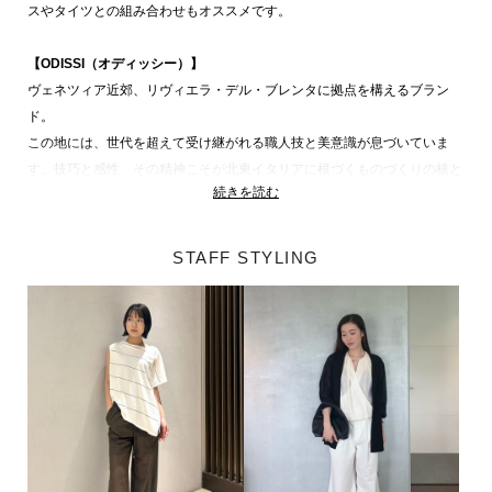
スやタイツとの組み合わせもオススメです。
【ODISSI（オディッシー）】
ヴェネツィア近郊、リヴィエラ・デル・ブレンタに拠点を構えるブラン
ド。
この地には、世代を超えて受け継がれる職人技と美意識が息づいていま
す。技巧と感性、その精神こそが北東イタリアに根づくものづくりの核と
続きを読む
なる価値です。
ブランドが大切にしているのは、デザイナーの審美眼と職人の手仕事によ
る絶え間ない対話。クリエイティブな対話を重ねながら、一足一足が生み
STAFF STYLING
出されています。
※包装紙破損、箱破損につきましては本体に不良が無い場合に限り出荷さ
せていただいております。予めご了承ください。
ODISSI 商品一覧