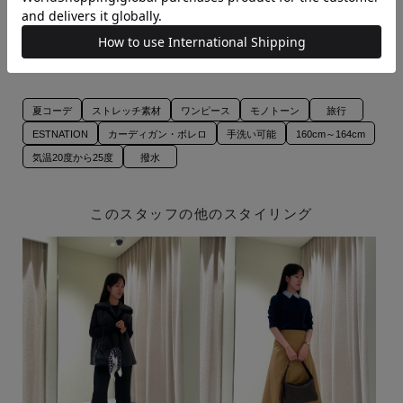
ESTNATION / バッククロスカーデ
ESTNATION / アルビニ タックギ
ィガン
ャザーワンピース
ブラック / 36
ブラック / 36
¥18,480
¥30,800
夏コーデ
ストレッチ素材
ワンピース
モノトーン
旅行
ESTNATION
カーディガン・ボレロ
手洗い可能
160cm～164cm
気温20度から25度
撥水
このスタッフの他のスタイリング