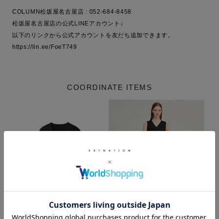
COLUMN松坂屋名古屋店 : 052-684-8458

松坂屋名古屋店の公式LINEアカウント↓

以下のリンクから公式アカウントを友だち追加できます。

https://lin.ee/FoeT749
COORDINATE ITEMS