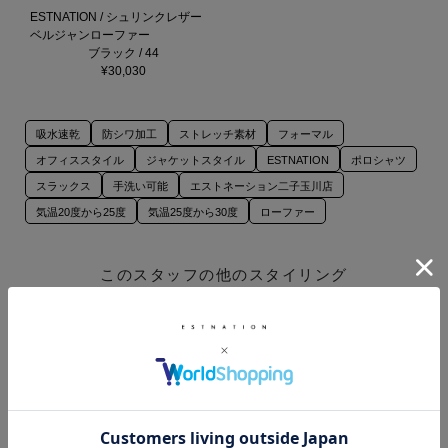
ESTNATION / シュリンクレザー
ベルジャンローファー
ブラック / 44
¥30,030
吸水速乾
防シワ加工
ストレッチ素材
フォーマル
オフィススタイル
ジャケットスタイル
ESTNATION
ポロシャツ
スラックス
手洗い可能
エストネーション二子玉川店
気温20度から25度
気温25度から30度
ローファー
このスタッフの他のスタイリング