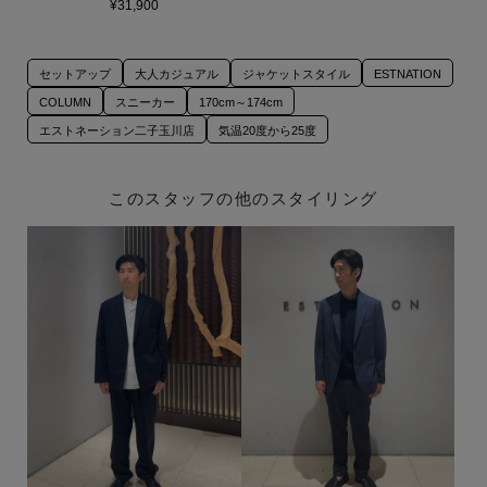
¥31,900
セットアップ
大人カジュアル
ジャケットスタイル
ESTNATION
COLUMN
スニーカー
170cm～174cm
エストネーション二子玉川店
気温20度から25度
このスタッフの他のスタイリング