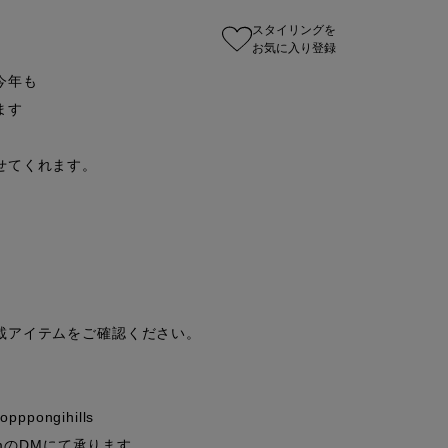
スタイリングを
お気に入り登録
年も

す

てくれます。

アイテムをご確認ください。

ppongihills

mのDMにて承ります。
