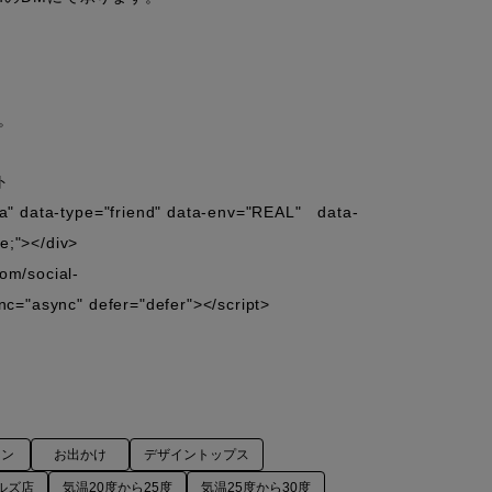




"ja" data-type="friend" data-env="REAL"   data-
e;"></div>

com/social-
ync="async" defer="defer"></script>

ニン
お出かけ
デザイントップス
ルズ店
気温20度から25度
気温25度から30度