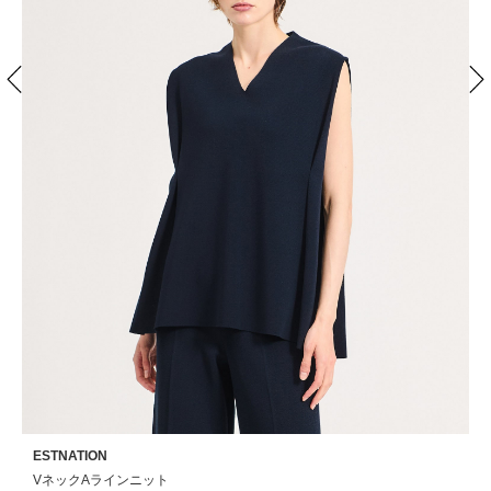
ESTNATION
E
VネックAラインニット