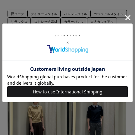
夏コーデ
デイリースタイル
パンツスタイル
カジュアルスタイル
リラックス
ストレッチ素材
カラーパンツ
大人カジュアル
フェミニン
ストライプ柄
旅行
お出かけ
ESTNATION
ニット・セーター
タンクトップ
スラックス
ハンドバッグ
ワントーンスタイル
手洗い可能
165cm～169cm
春コーデ
気温20度から25度
気温25度から30度
アッセンブルエストネーションNEWoMan 高輪店
このスタッフの他のスタイリング