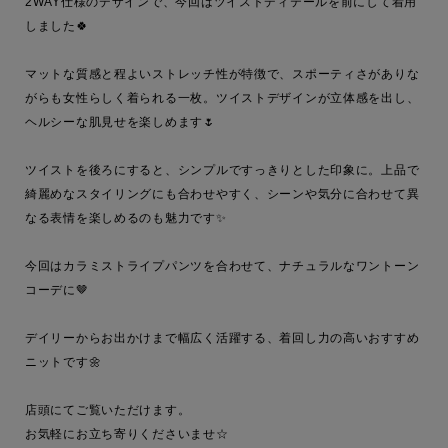
2WAY仕様のデザインで、今回はツイストディテールを前にして着用
しました🍀

マットな質感と程よいストレッチ性が特徴で、スポーティさがありな
がらも女性らしく着られる一枚。ツイストデザインが立体感を出し、
ヘルシーな肌見せを楽しめます🌷

ツイストを後ろにすると、シンプルですっきりとした印象に。上品で
綺麗めなスタイリングにも合わせやすく、シーンや気分に合わせて異
なる表情を楽しめるのも魅力です✨

今回はカラミストライプパンツを合わせて、ナチュラルなワントーン
コーデに🤎

デイリーからお出かけまで幅広く活躍する、着回し力の高いおすすめ
ニットです🌼

店頭にてご覧いただけます。

お気軽にお立ち寄りくださいませ☆
