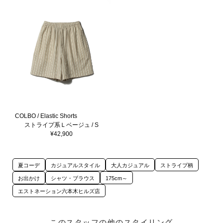
COLBO / Elastic Shorts
ストライプ系Ｌベージュ / S
¥42,900
夏コーデ
カジュアルスタイル
大人カジュアル
ストライプ柄
お出かけ
シャツ・ブラウス
175cm～
エストネーション六本木ヒルズ店
このスタッフの他のスタイリング