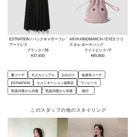
ESTNATION / バックギャザーフレ
ANYA HINDMARCH / EYES クリ
アードレス
スタル ポーチバッグ
ブラック / 36
ライトピンク / F
¥37,400
¥85,800
夏コーデ
大人カジュアル
お出かけ
低身長コーデ
ESTNATION
エストネーション福岡店
ワンピース
気温20度から25度
気温25度から30度
旅行
このスタッフの他のスタイリング