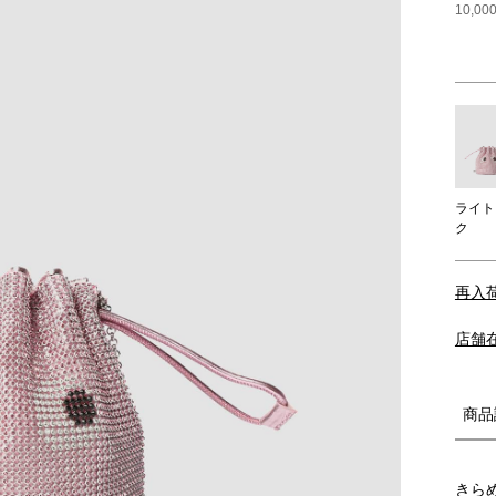
10,
ライト
ク
再入
店舗
商品
きら