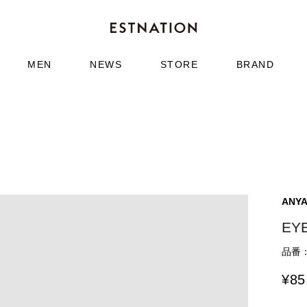
MEN
NEWS
STORE
BRAND
ANYA
EY
品番：6
¥
85