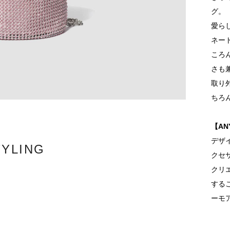
グ。
愛ら
ネー
ころ
さも
取り
ちろ
【AN
デザ
TYLING
クセ
クリ
する
ーモ