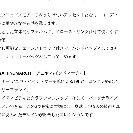
しいフェイスモチーフがさりげないアクセントとなり、コーディ
トに華やかな存在感を添えます。
んとした立体的なフォルムに、ドローストリング仕様で使いやす
兼備。
外し可能なチェーンストラップ付きで、ハンドバッグとしてはも
ん、ショルダーバッグとしても楽しめます。
YA HINDMARCH（ アニヤ ハインドマーチ）】
イナー アニヤ・ハインドマーチ氏による1987年 ロンドン発のア
サリーブランド。
エイティビティとクラフツマンシップ、そして「パーソナライズ
ことができる」この3つを常に大切にし、卓越した職人の技術とユ
アにあふれたデザインが融合したコレクションです。