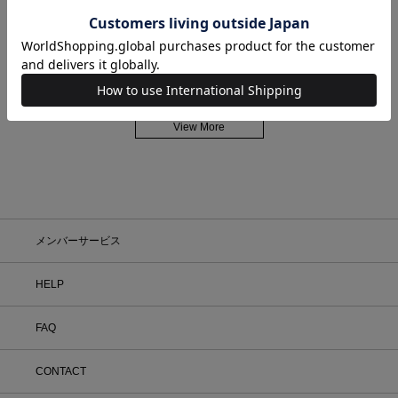
アッセンブル エストネ
エストネーション六本
アッセンブル エストネ
ーション GINZA SIX店
木ヒルズ店
ーション ニュウマン高
TAKAYANAGI / 154cm
TOYO / 166cm
輪店
OGURA / 166cm
View More
メンバーサービス
HELP
FAQ
CONTACT