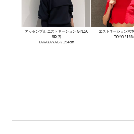
アッセンブル エストネーション GINZA
エストネーション六
SIX店
TOYO / 166
TAKAYANAGI / 154cm