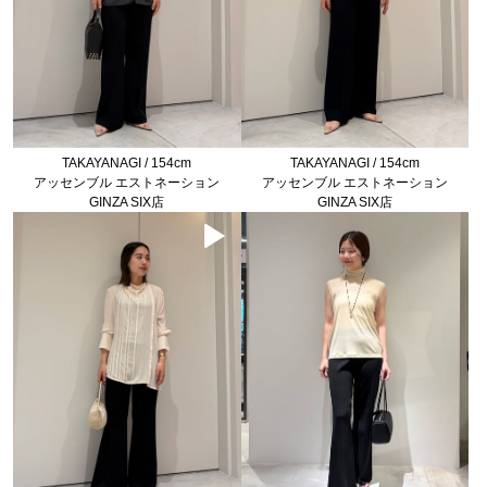
TAKAYANAGI / 154cm
TAKAYANAGI / 154cm
アッセンブル エストネーション
アッセンブル エストネーション
GINZA SIX店
GINZA SIX店