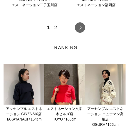
エストネーション二子玉川店
エストネーション福岡店
1
2
RANKING
アッセンブル エストネ
エストネーション六本
アッセンブル エストネ
ーション GINZA SIX店
木ヒルズ店
ーション ニュウマン高
TAKAYANAGI / 154cm
TOYO / 166cm
輪店
OGURA / 166cm