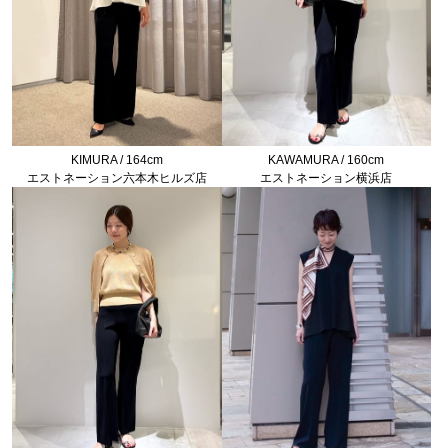
KIMURA / 164cm
KAWAMURA / 160cm
エストネーション六本木ヒルズ店
エストネーション横浜店