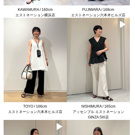
KAWAMURA / 160cm
FUJIWARA / 168cm
エストネーション横浜店
エストネーション六本木ヒルズ店
TOYO / 166cm
NISHIMURA / 165cm
エストネーション六本木ヒルズ店
アッセンブル エストネーション
GINZA SIX店