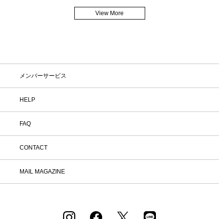
View More
メンバーサービス
HELP
FAQ
CONTACT
MAIL MAGAZINE