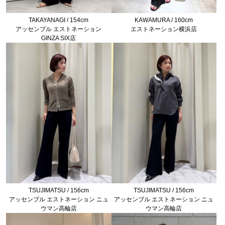
KAWAMURA / 160cm
TAKAYANAGI / 154cm
エストネーション横浜店
アッセンブル エストネーション
GINZA SIX店
TSUJIMATSU / 156cm
TSUJIMATSU / 156cm
アッセンブル エストネーション ニュ
アッセンブル エストネーション ニュ
ウマン高輪店
ウマン高輪店