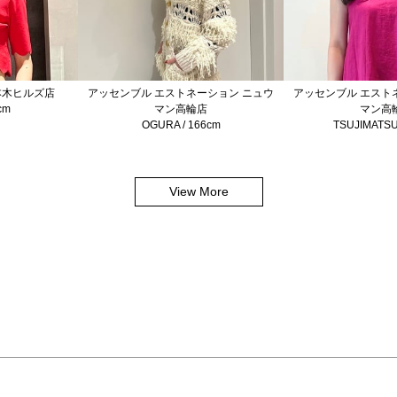
本木ヒルズ店
アッセンブル エストネーション ニュウ
アッセンブル エスト
cm
マン高輪店
マン高
OGURA / 166cm
TSUJIMATSU
View More