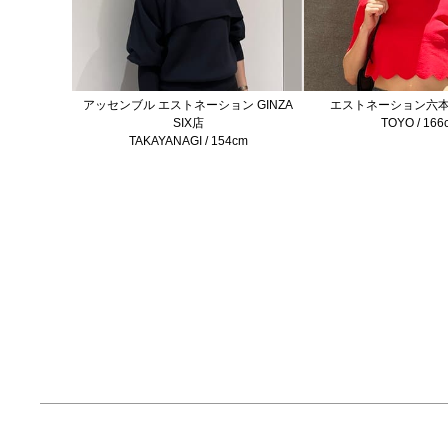
アッセンブル エストネーション GINZA
エストネーション六
SIX店
TOYO / 166
TAKAYANAGI / 154cm