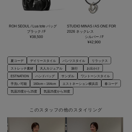
ROH SEOUL / Lua tote バッグ
STUDIO MINAS / AS ONE FOR
ブラック / F
2026 ネックレス
¥38,500
シルバー / F
¥42,900
夏コーデ
デイリースタイル
パンツスタイル
リラックス
ストレッチ素材
大人カジュアル
旅行
お出かけ
ESTNATION
ハンドバッグ
サンダル
ワントーンスタイル
手洗い可能
160cm～164cm
エストネーション横浜店
春コーデ
気温20度から25度
気温25度から30度
このスタッフの他のスタイリング