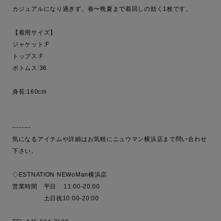
カジュアルになり過ぎず、春〜晩夏まで着回しの効く1枚です。

【着用サイズ】

ジャケット:F

トップス:F

ボトムス:36

身長:160cm

--------

気になるアイテムや詳細はお気軽にニュウマン横浜店まで問い合わせ
下さい。

◇ESTNATION NEWoMan横浜店

営業時間　平日    11:00-20:00  

　　　　　土日祝10:00-20:00
