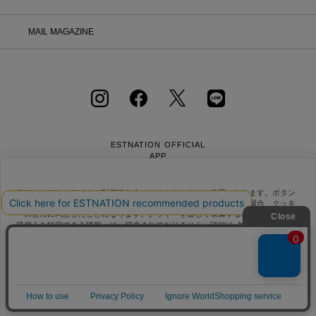
MAIL MAGAZINE
ESTNATION OFFICIAL
APP
当サイトでは、サイトの利便性向上のためにクッキーを使用いたします。ボタン
から同意の可否を選択してください。選択せずにページを移動した場合、クッキ
ーの使用に同意したことになります。クッキーを通じて収集する情報には「お客
クッキーポリシ
様個人を特定できる情報」は一切含まれておりません。詳細は
ー
会社概要
採用情報
利用規約
会員規約
をご確認ください。
個人情報保護方針
クッキーポリシー
特定商取引法に基づく通販の表記
同意する
同意しない
クッキー設定
Copyright © ESTNATION Inc.