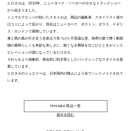
ヒロタカは、2010年、ニューヨーク・ソーホーの小さなトランクショー
から始まりました。
ミニマルでエッジの効いたスタイルは、雑誌の編集者、スタイリスト達の
口コミによって拡がり、現在はニューヨーク、ボストン、ダラス、イギリ
ス・ロンドンで展開しています。
東と西の風が行き交う交差点で見つけた不思議な形、熱帯の森で輝く動植
物の素晴らしくも奇妙な美しさに、飽くなき興味を注ぐひとときがインス
ピレーションの源になっているヒロタカ。
それらをより抽象的、都会的に削ぎ落としたパンクシックなスタイルを提
案しています。
ヒロタカのジュエリーは、日本国内の職人により全てハンドメイドされて
います。
Hirotaka 商品一覧
続きを読む