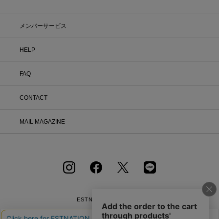
しなくても大丈夫。お家で涼しく、新し
いお気に入りを見つけてみませんか？
※予約商品・カスタムオーダー商品・返
メンバーサービス
品不可の記載がある商品・セール商品・
アウトレット商品は対象外です。 ※商
品到着後7日以内に返品手続きのご連絡
HELP
をお願いします。 ・返品手続きに関し
て ① マイページ内の「オンラインスト
FAQ
ア注文管理」から返品をご希望の注文を
選択し、「詳細」を開いてください。
「返品する」よりお問い合わせフォーム
CONTACT
へ必要事項をご入力のうえ、ご連絡をお
願いいたします。 ② お問い合わせ内容
を確認後、カスタマーサポートより返品
MAIL MAGAZINE
方法をご案内いたします。 ③ ご案内内
容をご確認のうえ、指定の住所まで「着
払い」にてご返送ください。 また、以
下の場合は返品をお受けできませんので
ご注意ください。 1.到着から8日以上
経過した商品 2.使用済み、あるいはお
直しや洗濯、クリーニングされた商品
3.納品書・保証書・商品タグ・ラベル
を切り離したり、紛失された商品 4.お
ESTNATION OFFICIAL
客様のもとでニオイが付着したり、汚
APP
れ、キズが生じた商品 5.商品（箱・付