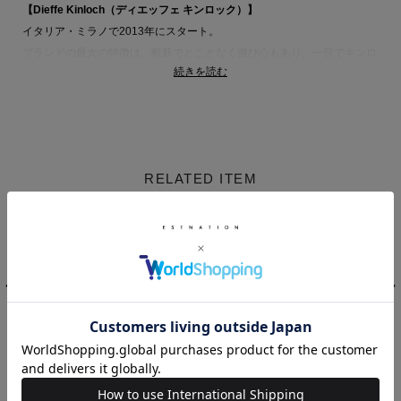
【Dieffe Kinloch（ディエッフェ キンロック）】
イタリア・ミラノで2013年にスタート。
ブランドの最大の特徴は、斬新でとことなく遊び心もあり、一目でキンロ
続きを読む
ックの世界へ引きずりこまれるような芸術性に富んだモチーフとデザイン
です。
スカーフ一枚を広げるだけで、あたかもその場の雰囲気や、旅をしている
ような感覚を得られます。
同時に品質に対してもこだわりを持っており、シルク製品で有名な北イタ
RELATED ITEM
リア・コモでイタリア伝統の高い技術を持つ職人たちによって作られてい
ます。
有名メゾンのプリントをする工場と同じ所で行われる、美しさに定評のあ
るプリント、手縫いで繊細に仕上げられたスカーフのパイピングなどにそ
の一端を見ることができ、モダンなデザインとイタリアの伝統的な職人技
術の融合を十分に堪能できます。
有名メゾンからそのデザインを注目されるなど、今大注目のブランドで
す。
Dieffe Kinloch
Dieffe Kinloch
Dieffe Kinloch
コットンプリント
コットンプリント
コットンプリント
ハンカチ
ハンカチ
ハンカチ