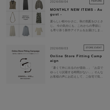
FEATURE
2026/08/04
MONTHLY NEW ITEMS - Au
gust -
夏らしい軽やかさに、秋の気配をひとさ
じ。 今の気分にも、これからの季節に
も寄り添う新作アイテムをお届けしま
す。
STORE EVENT
2026/08/03
Online Store Fitting Camp
aign
「暑くて外に出るのが億劫…」「お店で
ゆっくり試着する時間がない…」そんな
お客様の声にお応えして、ご自宅で気軽
にショッピングを楽しめるキャンペーン
をご用意しました！ 期間中オンライン
ストアで注文した商品は、返品送料が無
料に！気になる商品をまとめて取り寄せ
て、いつものお洋服と合わせながら、納
得いくまでじっくりお試しいただけま
す！この夏は、無理して暑い中お出かけ