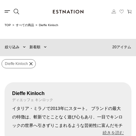
TOP
すべての商品
Dieffe Kinloch
新着順
60件
おすすめ順
90件
20アイテム
絞り込み
新着順
価格の安い順
120件
価格の高い順
MENS
WOMENS
Dieffe Kinloch
カテゴリー
Dieffe Kinloch
×
ブランド
Dieffe Kinloch
ディエッフェ キンロック
イタリア・ミラノで2013年にスタート。 ブランドの最大
の特徴は、斬新でとことなく遊び心もあり、一目でキンロ
販売タイプ
ックの世界へ引きずりこまれるような芸術性に富んだモチ
ーフとデザインです。