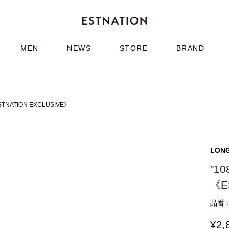
MEN
NEWS
STORE
BRAND
NATION EXCLUSIVE》
LON
"1
《E
品番：9
¥
2,