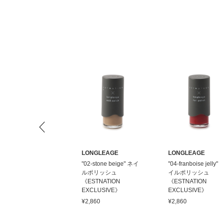
ONGLEAGE
LONGLEAGE
LONGLEAGE
109-BLUE GREEN" ネ
"02-stone beige" ネイ
"04-franboise jelly
イルポリッシュ
ルポリッシュ
イルポリッシュ
ESTNATION
《ESTNATION
《ESTNATION
XCLUSIVE》
EXCLUSIVE》
EXCLUSIVE》
2,860
¥2,860
¥2,860