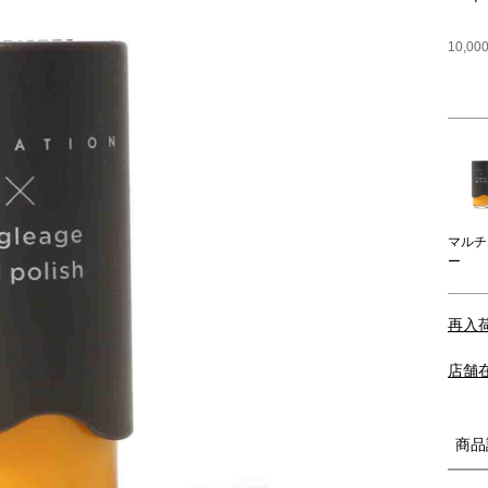
10,
マルチ
ー
再入
店舗
商品