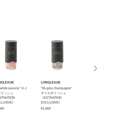
NGLEAGE
LONGLEAGE
LONGLEAGE
-white peoony" ネイ
"06-grey champagne"
"107-PLASTIC WHIT
ポリッシュ
ネイルポリッシュ
ネイルポリッシュ
STNATION
《ESTNATION
《ESTNATION
CLUSIVE》
EXCLUSIVE》
EXCLUSIVE》
860
¥2,860
¥2,860