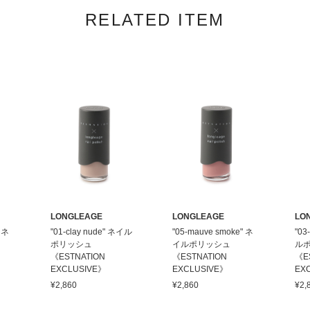
RELATED ITEM
LONGLEAGE
LONGLEAGE
LO
" ネ
"01-clay nude" ネイル
"05-mauve smoke" ネ
"03
ポリッシュ
イルポリッシュ
ル
《ESTNATION
《ESTNATION
《E
EXCLUSIVE》
EXCLUSIVE》
EX
¥2,860
¥2,860
¥2,