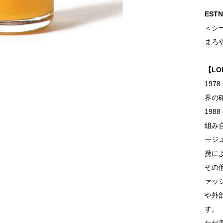
ESTN
＜シー
まろ
【LO
19
界の
198
組み
ージ
携に
その
ァッ
や外
す。
ただ