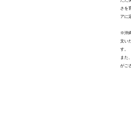
さを
アに
※沖
文い
す。
また
がご