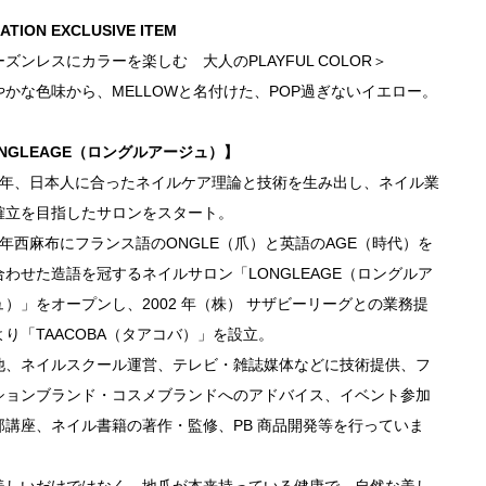
ATION EXCLUSIVE ITEM
ズンレスにカラーを楽しむ 大人のPLAYFUL COLOR＞
やかな色味から、MELLOWと名付けた、POP過ぎないイエロー。
NGLEAGE（ロングルアージュ）】
78 年、日本人に合ったネイルケア理論と技術を生み出し、ネイル業
確立を目指したサロンをスタート。
8 年西麻布にフランス語のONGLE（爪）と英語のAGE（時代）を
合わせた造語を冠するネイルサロン「LONGLEAGE（ロングルア
ュ）」をオープンし、2002 年（株） サザビーリーグとの業務提
より「TAACOBA（タアコバ）」を設立。
他、ネイルスクール運営、テレビ・雑誌媒体などに技術提供、フ
ションブランド・コスメブランドへのアドバイス、イベント参加
部講座、ネイル書籍の著作・監修、PB 商品開発等を行っていま
美しいだけではなく、地爪が本来持っている健康で、自然な美し