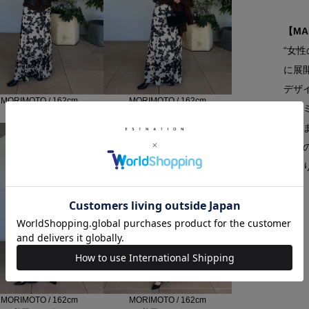
【MA
“女
に展開
デザ
MORIMOTO / 162cm
MORIMOTO / 162cm
フェ
着用サイズ : F
着用サイズ : F
る今
架空
をよ
MORIMOTO / 162cm
MORIMOTO / 162cm