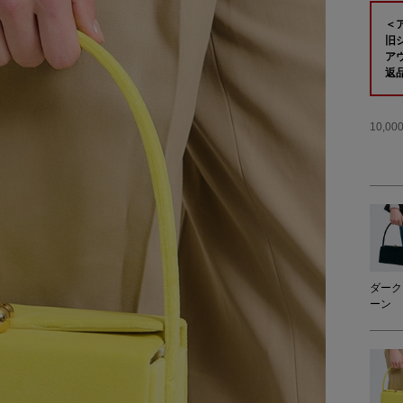
＜
旧
ア
返
10,
ダーク
ーン