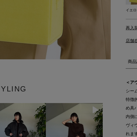
イエロ
再入
店舗
商品
＜ア
TYLING
シー
特徴
め具
内側
ヴィ
れま