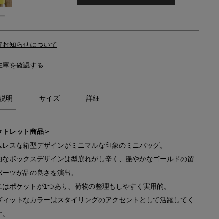
ー
荷お知らせについて
在庫を確認する
説明
サイズ
詳細
ウトレット商品＞
ムレスな箱型デザインがミニマルな印象のミニバッグ。
的なボックスデザインは型崩れがし辛く、艶やかなゴールドの留
パーツが品の良さを演出。
にはポケットが1つあり、荷物の整理もしやすく実用的。
ヴィットなカラーはスタイリングのアクセントとして活躍してく
す。