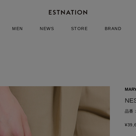
MEN
NEWS
STORE
BRAND
MARY
NE
品番：4
¥
39,