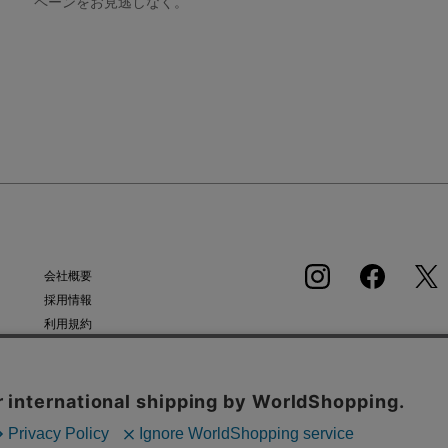
ペーンをお見逃しなく。
会社概要
採用情報
利用規約
APP
会員規約
個人情報保護方針
クッキーポリシー
特定商取引法に基づく通販の表記
タンから同意の可否を選択してください。選択せずにページを移動した場合、クッキーの使
シー
をご確認ください。