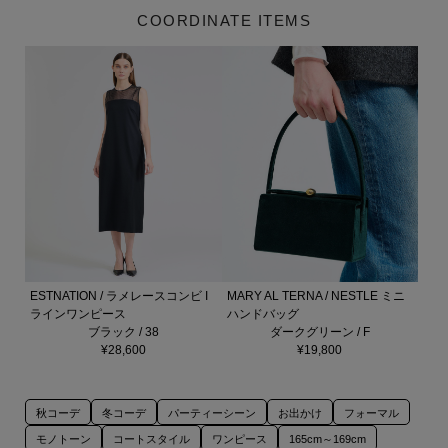
COORDINATE ITEMS
ESTNATION / ラメレースコンビ I
MARY AL TERNA / NESTLE ミニ
ラインワンピース
ハンドバッグ
ブラック / 38
ダークグリーン / F
¥28,600
¥19,800
秋コーデ
冬コーデ
パーティーシーン
お出かけ
フォーマル
モノトーン
コートスタイル
ワンピース
165cm～169cm