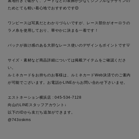
裏地付きで暖かく、フードなどの装飾が少なくシンプルなデザインの
ためとても軽い着心地でおすすめです😊

ワンピースは写真だとわかりづらいですが、レース部分がオーロラの
ラメ糸を使用しており、華やかに決まる一着です！

バックが抜け感のある大胆なレース使いのデザインもポイントです💡

サイズ・素材など商品詳細については掲載アイテムをご確認くださ
い。

ルミネカードをお持ちのお客様は、ルミネカードWeb決済でのご案内
が可能でございます。お電話かLINEからお問い合わせ下さいませ。

エストネーション横浜店 : 045-534-7128

向山のLINEスタッフアカウント↓

以下のIDから友だち追加ができます。

@743oskms