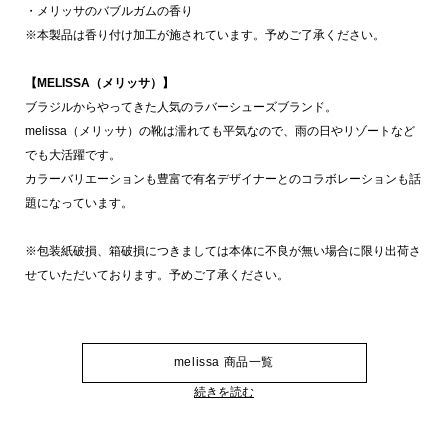
・メリッサのバブルガムの香り
※本製品は香り付け加工が施されています。予めご了承ください。
【MELISSA（メリッサ）】
ブラジルからやってきた人気のラバーシューズブランド。
melissa（メリッサ）の靴は濡れても平気なので、雨の日やリゾートなど
でも大活躍です。
カラーバリエーションも豊富で有名デザイナーとのコラボレーションも話
題になっています。
※包装紙破損、箱破損につきましては本体に不良が無い場合に限り出荷さ
せていただいております。予めご了承ください。
melissa 商品一覧
続きを読む