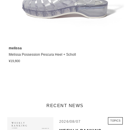
melissa
m
Melissa Possession Pescura Heel + Scholl
¥19,800
¥
RECENT NEWS
TOPICS
2026/08/07