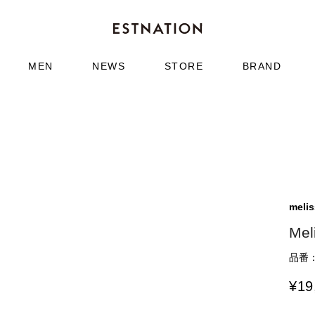
MEN
NEWS
STORE
BRAND
meli
Mel
品番：6
¥
19