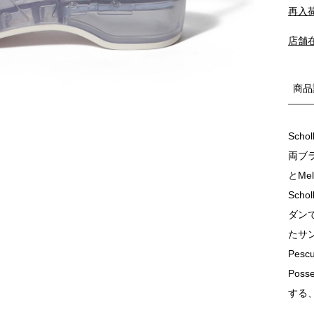
再入
店舗
商品
Sch
両ブラ
とMe
Sch
ダン
たサ
Pe
Pos
する