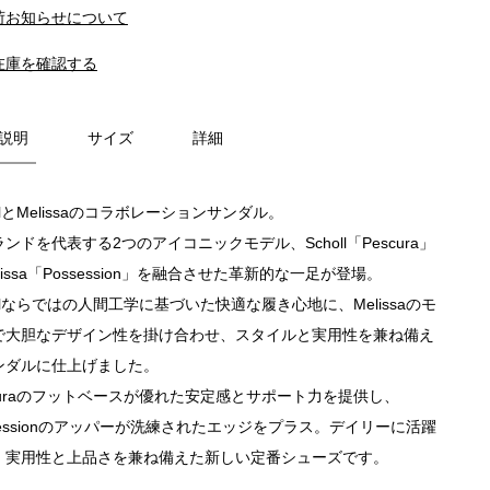
荷お知らせについて
在庫を確認する
説明
サイズ
詳細
ollとMelissaのコラボレーションサンダル。
ンドを代表する2つのアイコニックモデル、Scholl「Pescura」
lissa「Possession」を融合させた革新的な一足が登場。
ollならではの人間工学に基づいた快適な履き心地に、Melissaのモ
で大胆なデザイン性を掛け合わせ、スタイルと実用性を兼ね備え
ンダルに仕上げました。
scuraのフットベースが優れた安定感とサポート力を提供し、
sessionのアッパーが洗練されたエッジをプラス。デイリーに活躍
、実用性と上品さを兼ね備えた新しい定番シューズです。