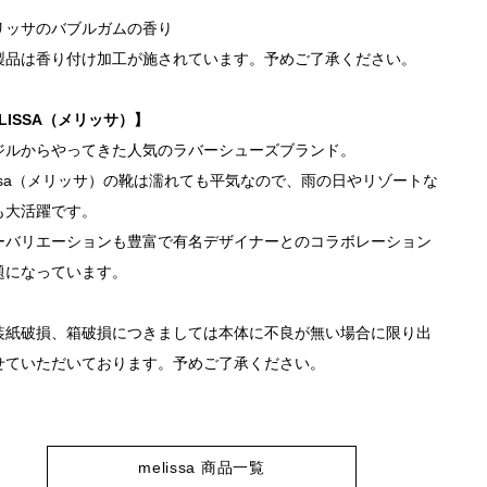
リッサのバブルガムの香り
製品は香り付け加工が施されています。予めご了承ください。
LISSA（メリッサ）】
ジルからやってきた人気のラバーシューズブランド。
lissa（メリッサ）の靴は濡れても平気なので、雨の日やリゾートな
も大活躍です。
ーバリエーションも豊富で有名デザイナーとのコラボレーション
題になっています。
装紙破損、箱破損につきましては本体に不良が無い場合に限り出
せていただいております。予めご了承ください。
melissa 商品一覧