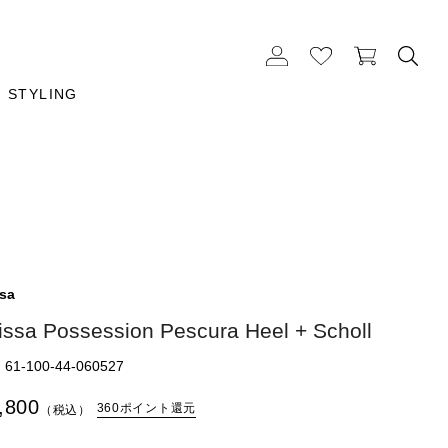
STYLING
ssa
issa Possession Pescura Heel + Scholl
1-100-44-060527
,800
360ポイント還元
（税込）