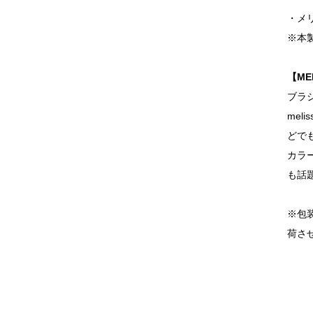
・メ
※本
【ME
ブラ
me
どで
カラ
も話
※包
荷さ