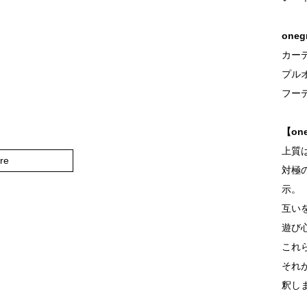
one
カーデ
プルオ
フーデ
【on
上質
re
対極
示。
互い
遊び
これ
それ
釈し