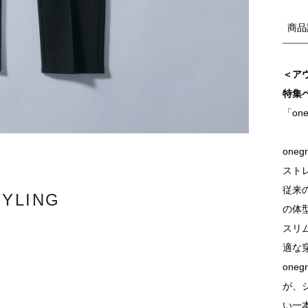
商品
＜ア
特集
「one
one
スト
従来
TYLING
の体
スリ
適な
one
が、
い一