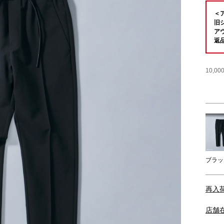
＜
旧
ア
返
10,
ブラッ
再入
店舗