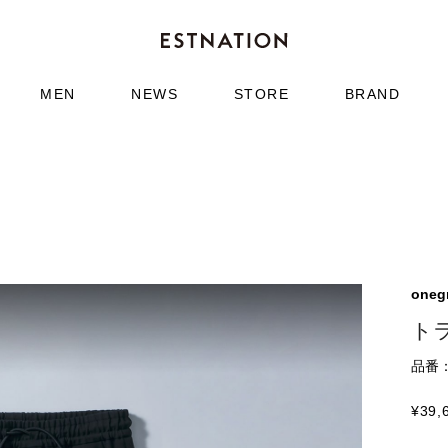
MEN
NEWS
STORE
BRAND
onegr
ト
品番：6
¥
39,