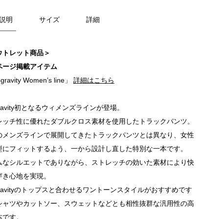
説明
サイズ
詳細
ウトレット商品＞
ページ掲載アイテム
gravity Women’s line」
詳細はこちら
gravity初となるウィメンズラインが登場。
レッチ性に優れたダブルクロス素材を使用したトラックパンツ。
のメンズラインで展開してきたトラックパンツとは異なり、女性
型にフィットするよう、一から設計し直した特別な一本です。
ムなシルエットでありながら、ストレッチの効いた素材により快
穿き心地を実現。
gravityのトップスと合わせるワントーンスタイルがおすすめです
シャツやカットソー、スウェットなどとも相性抜群な汎用性の高
本です。