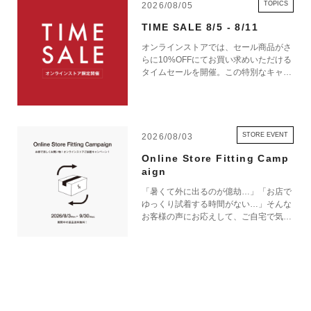
TOPICS
2026/08/05
TIME SALE 8/5 - 8/11
オンラインストアでは、セール商品がさ
らに10%OFFにてお買い求めいただける
タイムセールを開催。この特別なキャン
ペーンをお見逃しなく。
STORE EVENT
2026/08/03
Online Store Fitting Camp
aign
「暑くて外に出るのが億劫…」「お店で
ゆっくり試着する時間がない…」そんな
お客様の声にお応えして、ご自宅で気軽
にショッピングを楽しめるキャンペーン
をご用意しました！ 期間中オンライン
ストアで注文した商品は、返品送料が無
料に！気になる商品をまとめて取り寄せ
て、いつものお洋服と合わせながら、納
得いくまでじっくりお試しいただけま
す！この夏は、無理して暑い中お出かけ