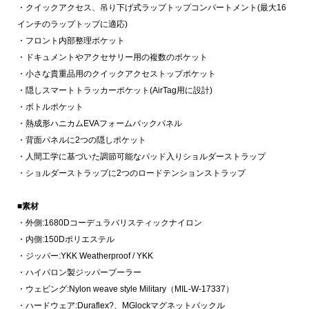
・クイックアクセス、吊り下げ式ラップトップコンパートメント(最大16
インチのラップトップに適応)
・フロント内部整理ポケット
・ドキュメントやアクセサリー用の複数のポケット
・小さな貴重品用のクイックアクセストップポケット
・隠しスマートトラッカーポケット(AirTag用に設計)
・ボトルポケット
・熱成形ハニカムEVAフォームバックパネル
・背面パネルに2つの隠しポケット
・人間工学に基づいた調節可能なパッド入りショルダーストラップ
・ショルダーストラップに2つのロードテンションストラップ
■素材
・外側:1680Dコーデュラバリスティックナイロン
・内側:150Dポリエステル
・ジッパー:YKK Weatherproof / YKK
・ハイパロン製ジッパープーラー
・ウェビング:Nylon weave style Military（MIL-W-17337）
・ハードウェア:Duraflex?、MGlockマグネットバックル