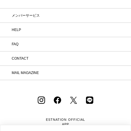
しなくても大丈夫。お家で涼しく、新し
いお気に入りを見つけてみませんか？
※予約商品・カスタムオーダー商品・返
メンバーサービス
品不可の記載がある商品・セール商品・
アウトレット商品は対象外です。 ※商
品到着後7日以内に返品手続きのご連絡
HELP
をお願いします。 ・返品手続きに関し
て ① マイページ内の「オンラインスト
FAQ
ア注文管理」から返品をご希望の注文を
選択し、「詳細」を開いてください。
「返品する」よりお問い合わせフォーム
CONTACT
へ必要事項をご入力のうえ、ご連絡をお
願いいたします。 ② お問い合わせ内容
を確認後、カスタマーサポートより返品
MAIL MAGAZINE
方法をご案内いたします。 ③ ご案内内
容をご確認のうえ、指定の住所まで「着
払い」にてご返送ください。 また、以
下の場合は返品をお受けできませんので
ご注意ください。 1.到着から8日以上
経過した商品 2.使用済み、あるいはお
直しや洗濯、クリーニングされた商品
3.納品書・保証書・商品タグ・ラベル
を切り離したり、紛失された商品 4.お
ESTNATION OFFICIAL
客様のもとでニオイが付着したり、汚
APP
れ、キズが生じた商品 5.商品（箱・付