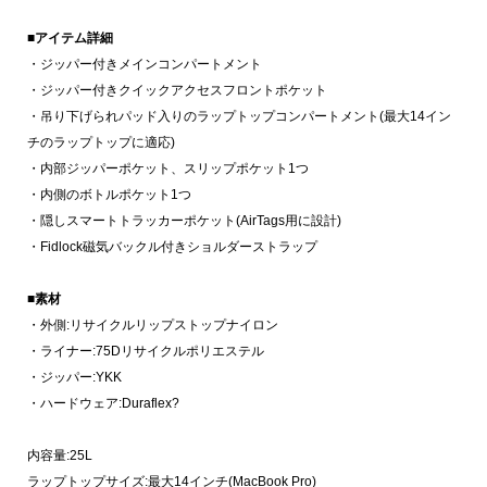
■アイテム詳細
・ジッパー付きメインコンパートメント
・ジッパー付きクイックアクセスフロントポケット
・吊り下げられパッド入りのラップトップコンパートメント(最大14イン
チのラップトップに適応)
・内部ジッパーポケット、スリップポケット1つ
・内側のボトルポケット1つ
・隠しスマートトラッカーポケット(AirTags用に設計)
・Fidlock磁気バックル付きショルダーストラップ
■素材
・外側:リサイクルリップストップナイロン
・ライナー:75Dリサイクルポリエステル
・ジッパー:YKK
・ハードウェア:Duraflex?
内容量:25L
ラップトップサイズ:最大14インチ(MacBook Pro)