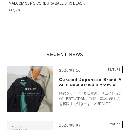
MALCOM SLING CORDURA BALLISTIC BLACK
T
¥17,600
¥
RECENT NEWS
FEATURE
2026/08/10
Curated Japanese Brand V
ol.1 New Arrivals from AUR
ALEE at ESTNATION
時代をリードする日本のクリエイション
が、ESTNATIONに到着。素材の美しさ
を極限まで引き出す「AURALEE」。 確
かな職人技巧と現代的な美意識が宿るブ
ランドから、今季の新作コレクションを
お届けします。
TOPICS
2026/08/07