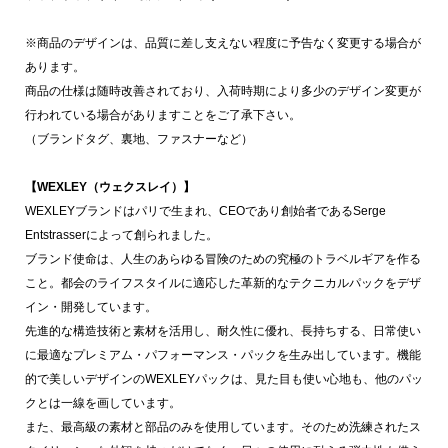
※商品のデザインは、品質に差し支えない程度に予告なく変更する場合が
あります。
商品の仕様は随時改善されており、入荷時期により多少のデザイン変更が
行われている場合がありますことをご了承下さい。
（ブランドタグ、裏地、ファスナーなど）
【WEXLEY（ウェクスレイ）】
WEXLEYブランドはパリで生まれ、CEOであり創始者であるSerge
Entstrasserによって創られました。
ブランド使命は、人生のあらゆる冒険のための究極のトラベルギアを作る
こと。都会のライフスタイルに適応した革新的なテクニカルパックをデザ
イン・開発しています。
先進的な構造技術と素材を活用し、耐久性に優れ、長持ちする、日常使い
に最適なプレミアム・パフォーマンス・パックを生み出しています。機能
的で美しいデザインのWEXLEYパックは、見た目も使い心地も、他のパッ
クとは一線を画しています。
また、最高級の素材と部品のみを使用しています。そのため洗練されたス