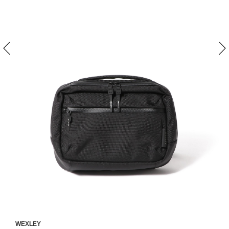
WEXLEY
W