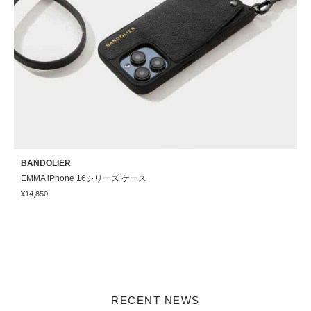
BANDOLIER
B
EMMA iPhone 16シリーズ ケース
M
¥14,850
¥
RECENT NEWS