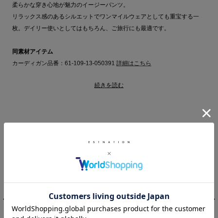
柔らかな穿き心地が魅力のイージーパンツ。
リラックス感のあるシルエットでワンマイルウェアとしても重宝する一
枚。デイリー使いとしてはもちろん、ご旅行にも最適です。
同素材アイテム
カーディガン品番：61-109-13-050391
詳細はこちら
続きを読む
■こちらは洗濯機洗い可能な商品です。
【AROMATIQUE for ESTNATION（アロマティック フォー エストネーシ
ョン）】
上質を知る、大人の女性のためのインナーウェア「AROMATIQUE」との
RELATED ITEM
コラボレーションアイテム。
美しいシルエットのブラキャミソールやキャミソールドレス、パッド付き
キャミソールなどヘルシーで上質なインナーウェアを展開。
AROMATIQUE for ESTNATION 商品一覧