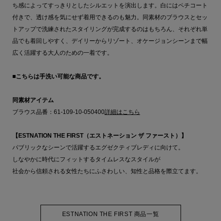
ち感によってすっきりとしたシルエットを演出します。白にはペチコート
付きで、透け感を気にせず着用できるのも魅力。同素材のブラウスとセッ
トアップで洗練されたスタイリングが完成するのはもちろん、それぞれ単
品でも着回しやすく、デイリーからリゾート、オケージョンシーンまで幅
広く活躍する大人のための一着です。
■こちらは手洗い可能な商品です。
同素材アイテム
ブラウス品番：61-109-10-050400
詳細はこちら
【ESTNATION THE FIRST（エストネーション ザ ファースト）】
パブリックなシーンで活躍するエグゼクティブレディに向けて。
しなやかに時代にフィットするタイムレスなスタイルが
社会から信頼される女性たちにふさわしい、知性と品格を際立てます。
ESTNATION THE FIRST 商品一覧