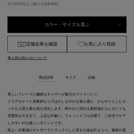
10,000円以上ご購入で送料無料
カラー・サイズを選ぶ
店舗在庫を確認
お気に入り登録
再入荷お知らせについて
商品説明
サイズ
詳細
美しいドレープと繊細なギャザーが魅力のワイドパンツ。
トリアセテート混素材ならではのしなやかな落ち感と、ひんやりとしたタ
ッチが上質な着心地を演出します。軽やかに揺れる素材感がエレガントな
雰囲気を引き立て、上品な印象に。ウォッシャブル仕様で、ご自宅でケア
しやすいのも嬉しいポイントです。
程よい分量感のギャザーでリラックスした穿き心地を叶えつつ、素材の落