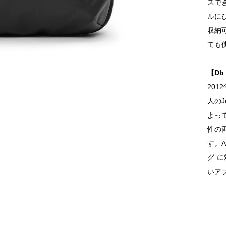
スで
ルに
収納
ても
【D
20
人のJ
よっ
性の
す。​
グ”に
いア