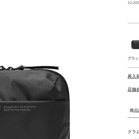
10,
ブラッ
再入
店舗
商品
クラ