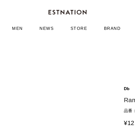
MEN
NEWS
STORE
BRAND
Db
Ram
品番：9
¥
12