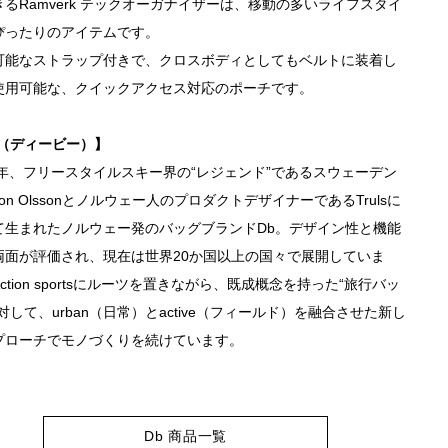
きるRamverk テックオーガナイザーは、移動の多いライフスタイ
ぴったりのアイテムです。
可能なストラップ付きで、クロスボディとしてもベルトに装着し
使用可能な、クイックアクセス対応のポーチです。
b（ディービー）】
12年、フリースタイルスキー界の“レジェンド”であるスウェーデン
on Olssonとノルウェー人のプロダクトデザイナーであるTrulsに
て生まれたノルウェー発のバッグブランドDb。デザイン性と機能
両面が評価され、現在は世界20か国以上の国々で展開していま
Action sportsにルーツを置きながら、既成概念を持った“旅行バッ
対して、urban（日常）とactive（フィールド）を融合させた新し
プローチでモノづくりを続けています。
Db 商品一覧