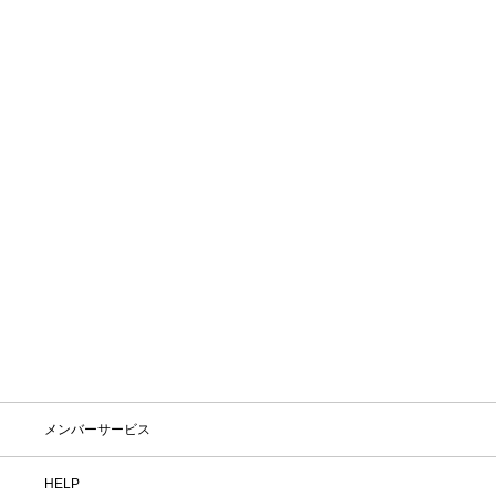
SOLD OUT
SOLD OUT
Db
Db
Ramverk Backpack 21L
Ramverk Tech Organizer
¥36,300
¥12,100
SOLD OUT
SOLD OUT
メンバーサービス
HELP