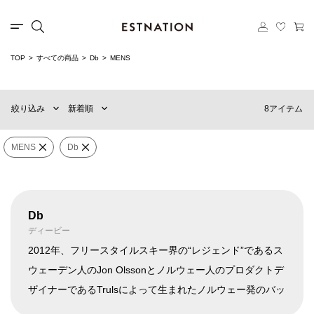
カテゴリー
TOP
すべての商品
Db
MENS
新着順
60件
選択する
おすすめ順
90件
8アイテム
絞り込み
新着順
価格の安い順
120件
価格の高い順
MENS
WOMENS
MENS
Db
カテゴリー
Db
×
ブランド
Db
ディービー
2012年、フリースタイルスキー界の“レジェンド”であるス
ウェーデン人のJon Olssonとノルウェー人のプロダクトデ
販売タイプ
ザイナーであるTrulsによって生まれたノルウェー発のバッ
グブランドDb。デザイン性と機能性の両面が評価され、現