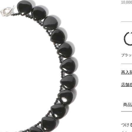
10,
ブラッ
再入
店舗
商品
つけ