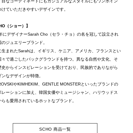
イ目なコーディネートにもカジュアルなスタイルにもワンポイン
つけていただきやすいデザインです。
CHO（ショー）】
2年にデザイナーSarah Cho（セラ・チョ）の名を冠して設立され
国のジュエリーブランド。
に生まれたSarahは、イギリス、ケニア、アメリカ、フランスとい
国々で過ごしたバックグラウンドを持つ。異なる自然や文化、そ
歴史からインスピレーションを受けており、民族的でありながら
ダンなデザインが特徴。
ROVSKIやKIMHEKIM、GENTLE MONSTERといったブランドの
ボレーションに加え、韓国女優やミュージシャン、ハリウッドス
からも愛用されているホットなブランド。
SCHO 商品一覧