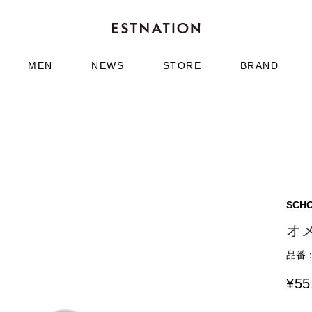
MEN
NEWS
STORE
BRAND
SCH
オ
品番：6
¥
55