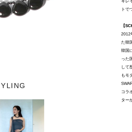
キレ
トで
【S
201
た韓
韓国
った
して
もモ
SWA
TYLING
コラ
ター