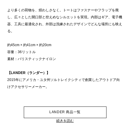
より多くの荷物を、煩わしさなく。トートはファスナーやフラップを廃
し、広々とした開口部と控えめなシルエットを実現。内部はギア、電子機
器、工具に最適化され、外部は洗練されたデザインでどんな場所にも映え
る。
約45cm × 約41cm × 約20cm
容量：36リットル
素材：バリスティックナイロン
【LANDER（ランダー）】
2015年にアメリカ・ユタ州ソルトレイクシティで創業したアウトドア向
けアクセサリーメーカー。
LANDER 商品一覧
続きを読む