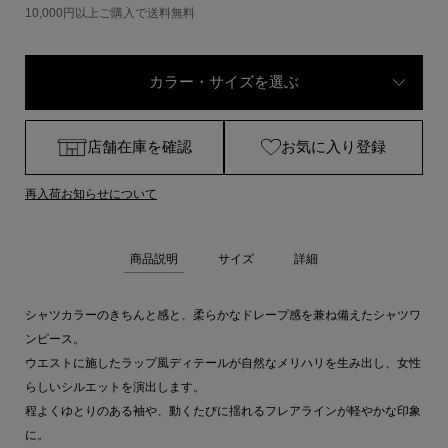
10,000円以上ご購入で送料無料
カラー・サイズを選ぶ
店舗在庫を確認
お気に入り登録
再入荷お知らせについて
商品説明
サイズ
詳細
シャツカラーのきちんと感と、柔らかなドレープ感を兼ね備えたシャツワ
ンピース。
ウエストに施したラップ風ディテールが自然なメリハリを生み出し、女性
らしいシルエットを演出します。
程よくゆとりのある袖や、動くたびに揺れるフレアラインが軽やかな印象
に。