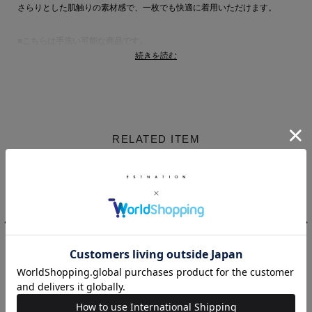
さらりとした肌触りの素材感で、一枚でも快適に着用いただけます。
■こちらは手洗い可能な商品です。
続きを読む
【Devotion TWIN（デボーションツインズ）】
2013年にギリシャでスタートし、2022年に日本へ上陸したレディースド
レスブランド。
ブランド名はオーナー兼デザイナーを務めるAthia Parnasaの双子の息子
RELATED ITEM
たちに由来しています。
ドリーミーな素材にエスニック柄をあしらったワンピースがブランドのア
イコン。
すべての生産をギリシャで行い、その独創的なデザインは身に纏う女性の
美しさを際立たせ、エネルギッシュな女性像を表現しています。
Devotion TWINS 商品一覧
UNUS
COLUMN
ESTNATION
Tube Knit Dress
シェイプドノース
プリント ウエスト
リーブワンピース
ツイスト ワンピー