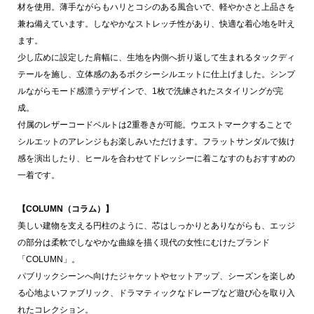
材を使用。薄手ながらもハリとコシのある風合いで、軽やかさと上品さを
兼ね備えています。しなやかなストレッチ性があり、快適な着心地を叶え
ます。
少し広めに設定した肩幅に、生地を内側へ折り返して生まれるタックディ
テールを施し、立体感のあるボクシーシルエットに仕上げました。シンプ
ルながらモード感漂うデザインで、1枚で洗練されたスタイリングが完
成。
付属のレザーコードベルトは2重巻きが可能。ウエストマークすることで
シルエットのアレンジもお楽しみいただけます。フラットサンダルで抜け
感を演出したり、ヒールを合わせてドレッシーに着こなすのもおすすめの
一着です。
【COLUMN（コラム）】
美しい建物を支える円柱のように、芯はしっかりとありながらも、エッジ
の部分は柔軟でしなやかな曲線を描く現代の女性にむけたブランド
「COLUMN」。
パブリックシーンへ向けたジャケットやセットアップ、シーズンを楽しめ
る心地よいファブリック、ドラマティックなドレープなど遊び心を取り入
れたコレクション。