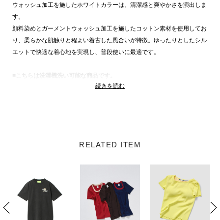
ウォッシュ加工を施したホワイトカラーは、清潔感と爽やかさを演出しま
す。
顔料染めとガーメントウォッシュ加工を施したコットン素材を使用してお
り、柔らかな肌触りと程よい着古した風合いが特徴。ゆったりとしたシル
エットで快適な着心地を実現し、普段使いに最適です。
■こちらは洗濯機洗い可能な商品です。
続きを読む
【New Amsterdam Surf Association（ニューアムステルダム サーフ ア
ソシエーション）】
プロ・ウインドサーファーであるPaul Zeper（ポールゼパー）により
2019年に立ち上げられた、オランダのアムステルダムを拠点とするブラ
RELATED ITEM
ンド。ステレオタイプなサーフ・カルチャーへカウンター・ムーブメント
として、クリーンなグラフィックと現代的なカラートーンを使用したニュ
ースクールな仕上がりが特徴。
New Amsterdam Surf Association 商品一覧