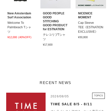
New Amsterdam
GOOD PEOPLE
NICENICE
Surf Association
GOOD
MOMENT
STITCHING
Welcome To
Cap Sleeve
GOOD PRODUCT
Palmbeach Tシャ
TEE《ESTNATION
for ESTNATION
ツ
EXCLUSIVE》
テレコリブTシャ
¥12,000
(40%OFF)
¥30,800
ツ
¥17,600
RECENT NEWS
TOPICS
2026/08/05
TIME SALE 8/5 - 8/11