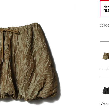
セ
返
10,
ベージ
ブラッ