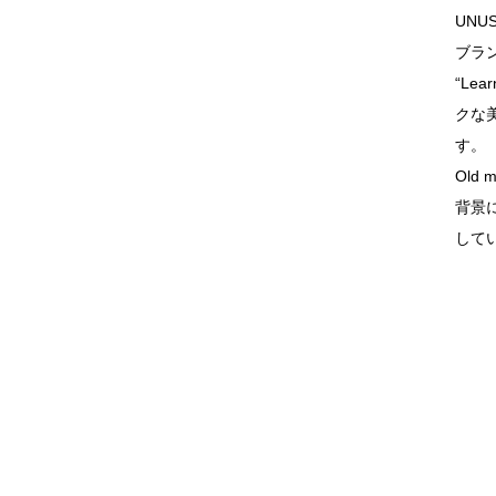
UN
ブラ
“L
クな
す。
Old
背景
して