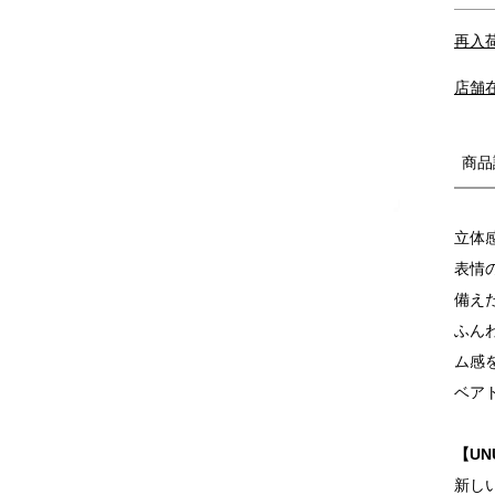
再入
店舗
商品
立体
表情
備え
ふん
ム感
ベア
【U
新し