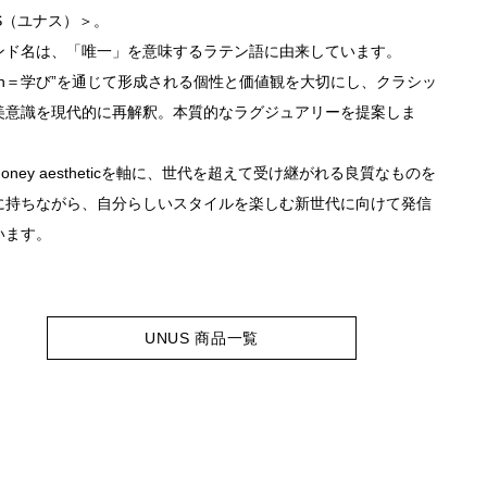
US（ユナス）＞。
ンド名は、「唯一」を意味するラテン語に由来しています。
earn＝学び”を通じて形成される個性と価値観を大切にし、クラシッ
美意識を現代的に再解釈。本質的なラグジュアリーを提案しま
 money aestheticを軸に、世代を超えて受け継がれる良質なものを
に持ちながら、自分らしいスタイルを楽しむ新世代に向けて発信
います。
UNUS 商品一覧