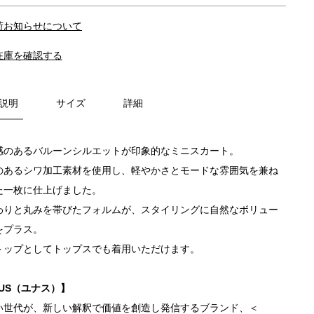
荷お知らせについて
在庫を確認する
説明
サイズ
詳細
感のあるバルーンシルエットが印象的なミニスカート。
のあるシワ加工素材を使用し、軽やかさとモードな雰囲気を兼ね
た一枚に仕上げました。
わりと丸みを帯びたフォルムが、スタイリングに自然なボリュー
をプラス。
トップとしてトップスでも着用いただけます。
NUS（ユナス）】
い世代が、新しい解釈で価値を創造し発信するブランド、＜