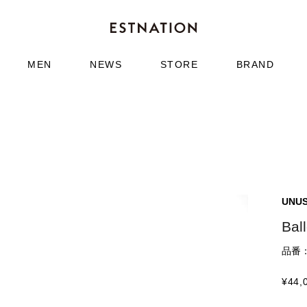
MEN
NEWS
STORE
BRAND
UNU
Bal
品番：6
¥
44,